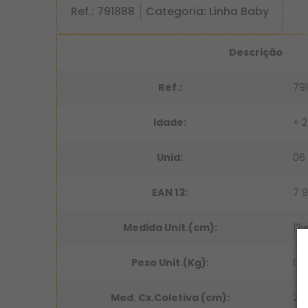
Ref.: 791888
Categoria: Linha Baby
Descrição
Ref.:
79
Idade:
+ 
Unid:
06
EAN 13:
7 
Medida Unit.(cm):
12 
Peso Unit.(Kg):
0,
Med. Cx.Coletiva (cm):
28,