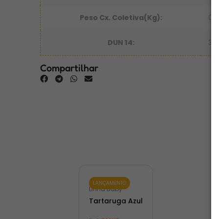
Peso Cx. Coletiva(Kg):
0,
DUN 14:
3 
Compartilhar
LANÇAMENTO
Linha Baby
Tartaruga Azul