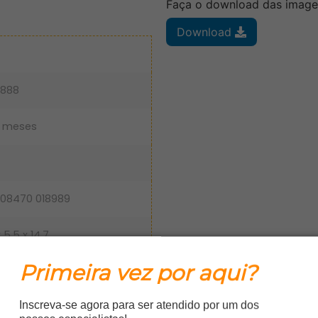
Faça o download das image
Download
1888
2 meses
908470 018989
x 5,5 x 14,7
Primeira vez por aqui?
070
Inscreva-se agora para ser atendido por um dos
5 x 16,5 x 16,3