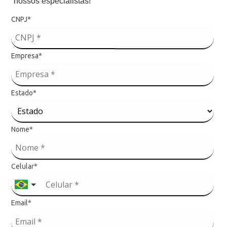
nossos especialistas!
540
CNPJ*
7908470018980
Empresa*
Estado*
Nome*
Produtos Relacionados
Celular*
LANÇAMENTO
LANÇAMENTO
Linha Baby
Linha Baby
Email*
Tartaruga Rosa
Caranguejo Azul