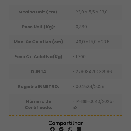
Medida Unit.(cm):
- 23,0 x 5,5 x 33,0
Peso Unit.(Kg):
- 0,360
Med. Cx.Coletiva (cm)
- 46,0 x 15,0 x 23,5
Peso Cx. Coletiva(Kg)
- 1,700
DUN 14
- 27908470032996
Registro INMETRO:
- 004524/2025
Número de
- IP-BRI-0643/2025-
Certificado:
58
Compartilhar