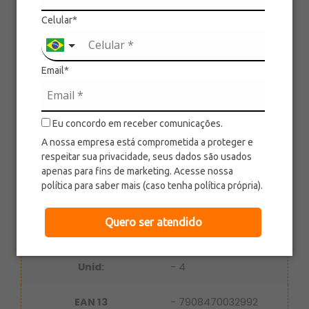
coordenação motora. Os jogadores
Celular*
arremessam seus chapéus coloridos tentando
acertar a área de alvo com a sua respectiva cor.
Conheça este lançamento da Pais e Filhos, fale
Email*
agora mesmo com um representante!
Ref.: 793299
Categoria: Jogos
Eu concordo em receber comunicações.
A nossa empresa está comprometida a proteger e
respeitar sua privacidade, seus dados são usados
Descrição
apenas para fins de marketing. Acesse nossa
política para saber mais (caso tenha política própria).
Ref.:
- 793299
Quero ser atendido
Idade:
- 6 anos
Unid:
- 4
EAN 13
- 7908470032992