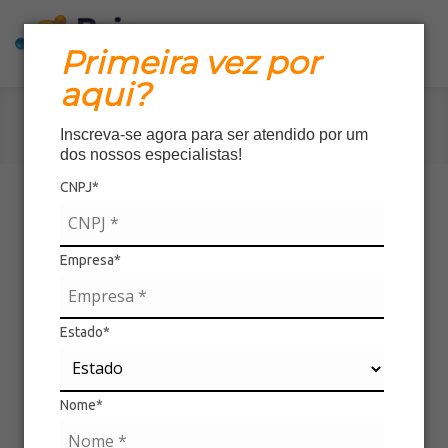
Primeira vez por
aqui?
Início
»
Produtos
»
Detalhes
Inscreva-se agora para ser atendido por um
dos nossos especialistas!
CNPJ*
Empresa*
Faça o download das imagens desse produto
Estado*
Download
Chapéu Voador
Nome*
O Chapéu Voador é um jogo rápido, divertido e
ótimo para treinar a mira, percepção visual e a