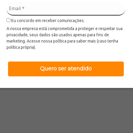
LANÇAMENTO
LANÇAMENTO
Brinquedos
Brinquedos
Carrinho De Controle
Carrinho De Controle
Eu concordo em receber comunicações.
Ref.:
793977
Ref.:
793891
A nossa empresa está comprometida a proteger e respeitar sua
privacidade, seus dados são usados apenas para fins de
marketing. Acesse nossa política para saber mais (caso tenha
política própria).
Quero ser atendido