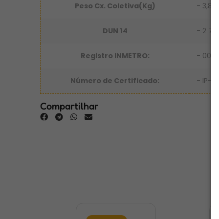
Peso Cx. Coletiva(Kg)
- 3,83
DUN 14
- 2 7
Registro INMETRO:
- 000
Número de Certificado:
- IP-B
Compartilhar