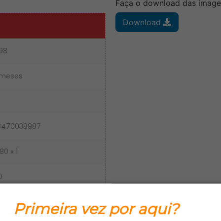
Faça o download das image
Download
98
 meses
8470038987
80 x 1
0
 22,8 x 30,4
Primeira vez por aqui?