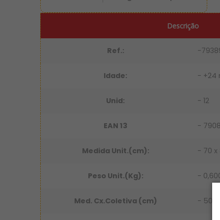
Descrição
Ref.:
-7938
Idade:
- +24
Unid:
- 12
EAN 13
- 790
Medida Unit.(cm):
- 70 x 
Peso Unit.(Kg):
- 0,60
Med. Cx.Coletiva (cm)
- 50 x