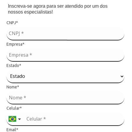
0
Inscreva-se agora para ser atendido por um dos
nossos especialistas!
90847003898 1
CNPJ*
814/2026
Empresa*
RI-3283/2025-64
Estado*
Nome*
Produtos Relacionados
Celular*
Email*