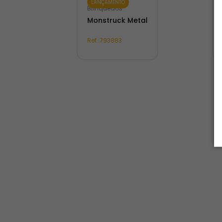
LANÇAMENTO
Brinquedos
Monstruck Metal
Ref.:
793883