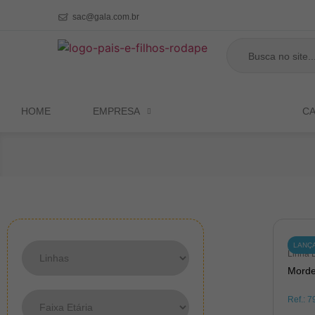
sac@gala.com.br
HOME
EMPRESA
PRODUTOS
C
LANÇ
Linha 
Morde
Ref.:
7