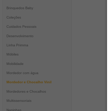
Brinquedos Baby
Coleções
Cuidados Pessoais
Desenvolvimento
Linha Primma
Móbiles
Mobilidade
Mordedor com água
Mordedor e Chocalho Vinil
Mordedores e Chocalhos
Multissensoriais
Naninhas