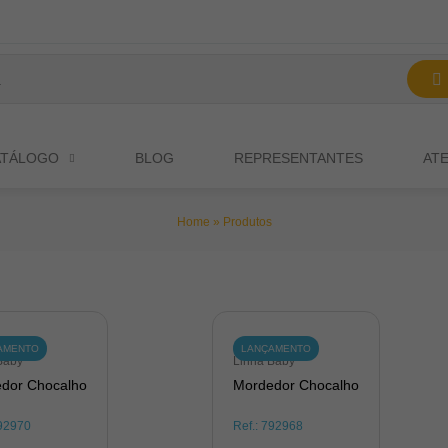
ATÁLOGO
BLOG
REPRESENTANTES
AT
Home
»
Produtos
AMENTO
LANÇAMENTO
Baby
Linha Baby
dor Chocalho
Mordedor Chocalho
92970
Ref.:
792968