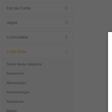
Faz de Conta
Jogos
Licenciados
Linha Baby
Todos desta categoria
Acessórios
Alimentação
Amamentação
Andadores
Banho