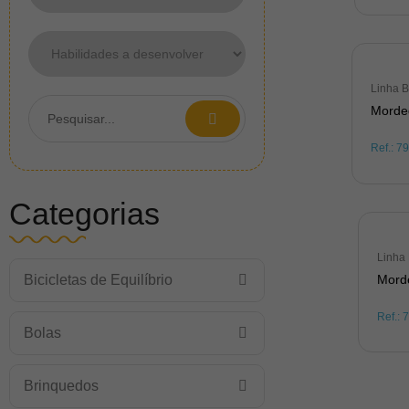
Linha 
Morde
Ref.:
7
Categorias
Linha
Mord
Bicicletas de Equilíbrio
Ref.:
Bolas
Brinquedos