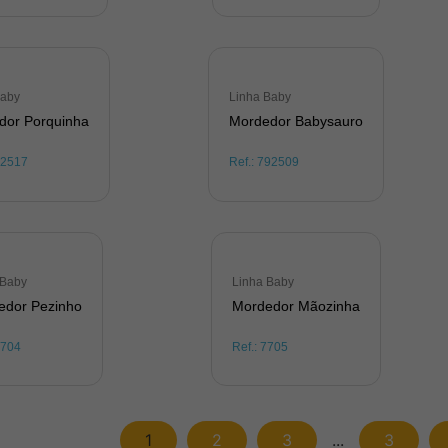
Baby
Linha Baby
dor Porquinha
Mordedor Babysauro
92517
Ref.:
792509
 Baby
Linha Baby
edor Pezinho
Mordedor Mãozinha
7704
Ref.:
7705
1
2
3
...
3