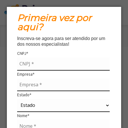
Primeira vez por
aqui?
Início
»
Produtos
»
Detalhes
Inscreva-se agora para ser atendido por um
dos nossos especialistas!
CNPJ*
Empresa*
Faça o download das imagens desse produto
Estado*
Download
Mordedor Unicórnio
Nome*