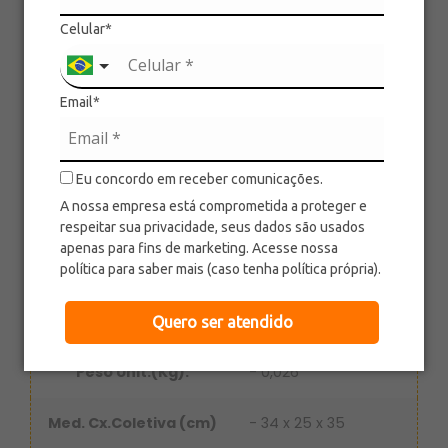
Ref.: 793849
Categoria: Linha Baby
Celular*
Descrição
Email*
Ref.:
- 793849
Idade:
- +4 meses
Eu concordo em receber comunicações.
A nossa empresa está comprometida a proteger e
Unid:
- 6
respeitar sua privacidade, seus dados são usados
apenas para fins de marketing. Acesse nossa
EAN 13
- 7908470038499
política para saber mais (caso tenha política própria).
Medida Unit.(cm):
- 6 x 10 x 1,8
Quero ser atendido
Peso Unit.(Kg):
- 0,026
Med. Cx.Coletiva (cm)
- 34 x 25 x 35