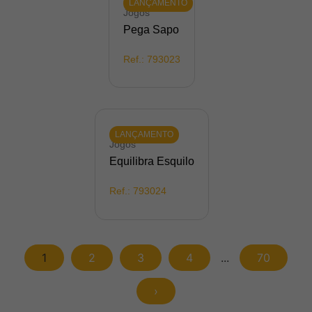
LANÇAMENTO
Jogos
Pega Sapo
Ref.:
793023
LANÇAMENTO
Jogos
Equilibra Esquilo
Ref.:
793024
1
2
3
4
...
70
›