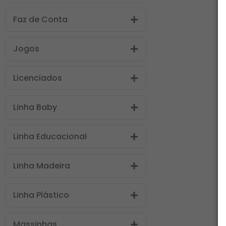
Faz de Conta
Jogos
Licenciados
Linha Baby
Linha Educacional
Linha Madeira
Linha Plástico
Massinhas