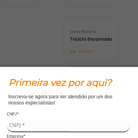
Linha Plástico
Triciclo Encantado
Ref.:
790354
Primeira vez por aqui?
1
Inscreva-se agora para ser atendido por um dos
nossos especialistas!
CNPJ*
Empresa*