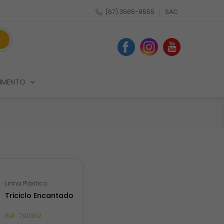
(67) 3565-9555
SAC
IMENTO
Linha Plástico
Triciclo Encantado
Ref.:
790352