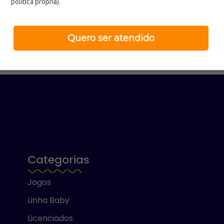
política própria).
Quero ser atendido
Categorias
Jogos
Linha Baby
Licenciados